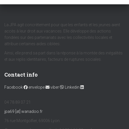
La JPA agit concrètement pour que les enfants et les jeunes aient
accès à leur droit aux vacances. Elle développe des actions
fondées sur des partenariats avec les collectivités locales et
attribue certaines aides ciblées.
Ainsi, elle prend sa part dans la réponse à la montée des inégalités
et aux replis identitaires, facteurs de ruptures sociales.
Contact info
Facebook
envelope
viber
Linkedin
04 78 89 07 21
jpa69 [at] wanadoo.fr
76 rue Montgolfier, 69006 Lyon.