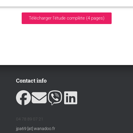
Télécharger l'étude complète (4 pages)
Contact info
04 78 89 07 21
jpa69 [at] wanadoo.fr