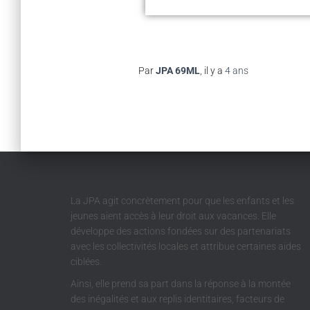
Par
JPA 69ML
, il y a
4 ans
La JPA agit concrètement pour que les enfants et les
jeunes aient accès à leur droit aux vacances. Elle
développe des actions fondées sur des partenariats
avec les collectivités locales et attribue certaines aides
ciblées.
Ainsi, elle prend sa part dans la réponse à la montée
des inégalités et aux replis identitaires, facteurs de