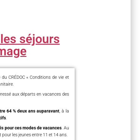
les séjours
image
e du CRÉDOC « Conditions de vie et
nitaire.
ntéressé aux départs en vacances des
ntre 64 % deux ans auparavant
, à la
tifs
.
çais pour ces modes de vacances
. Au
our les jeunes entre 11 et 14 ans.